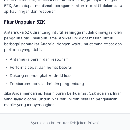
5ZK, Anda dapat menikmati beragam konten interaktif dalam satu
aplikasi ringan dan responsif.
Fitur Unggulan 5ZK
Antarmuka 5ZK dirancang intuitif sehingga mudah dinavigasi oleh
pengguna baru maupun lama. Aplikasi ini dioptimalkan untuk
berbagai perangkat Android, dengan waktu muat yang cepat dan
performa yang stabil.
Antarmuka bersih dan responsif
Performa cepat dan hemat baterai
Dukungan perangkat Android luas
Pembaruan berkala dari tim pengembang
Jika Anda mencari aplikasi hiburan berkualitas, 5ZK adalah pilihan
yang layak dicoba. Unduh 5ZK hari ini dan rasakan pengalaman
mobile yang menyenangkan.
Syarat dan Ketentuan
Kebijakan Privasi