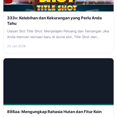
333v: Kelebihan dan Kekurangan yang Perlu Anda
Tahu
Ulasan Slot Title Shot: Menjelajahi Peluang dan Tantangan Jika
Anda mencari sensasi baru di dunia slot, Title Shot dari
Skywind...
23 Jun 2026
898aa: Mengungkap Rahasia Hutan dan Fitur Koin