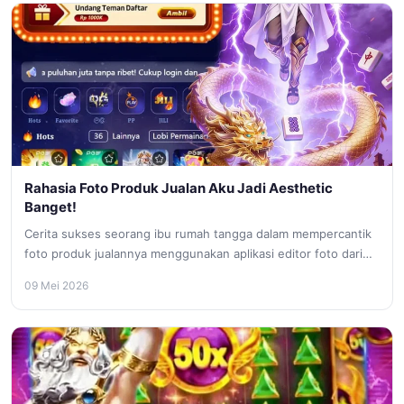
欢在神秘氛围中寻找乐趣的玩家，Mad apkqq1x2...
Rahasia Foto Produk Jualan Aku Jadi Aesthetic
Banget!
Cerita sukses seorang ibu rumah tangga dalam mempercantik
foto produk jualannya menggunakan aplikasi editor foto dari
mahjongways2.
09 Mei 2026