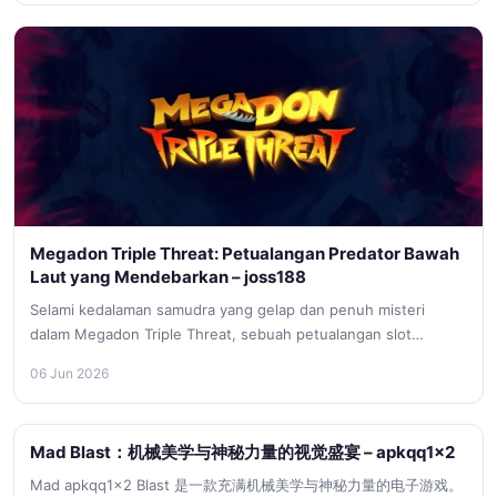
Megadon Triple Threat: Petualangan Predator Bawah
Laut yang Mendebarkan – joss188
Selami kedalaman samudra yang gelap dan penuh misteri
dalam Megadon Triple Threat, sebuah petualangan slot
bertema predator laut yang mendebarkan....
06 Jun 2026
Mad Blast：机械美学与神秘力量的视觉盛宴 – apkqq1x2
Mad apkqq1x2 Blast 是一款充满机械美学与神秘力量的电子游戏。