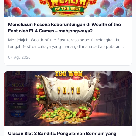
Menelusuri Pesona Keberuntungan di Wealth of the
East oleh ELA Games – mahjongways2
Menjelajahi Wealth of the East terasa seperti melangkah ke
tengah festival cahaya yang meriah, di mana setiap putaran
gulungan membawa...
04 Agu 2026
Ulasan Slot 3 Bandits: Pengalaman Bermain yang