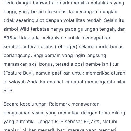
Perlu diingat bahwa Raidmark memiliki volatilitas yang
tinggi, yang berarti frekuensi kemenangan mungkin
tidak sesering slot dengan volatilitas rendah. Selain itu,
simbol Wild terbatas hanya pada gulungan tengah, dan
898aa tidak ada mekanisme untuk mendapatkan
kembali putaran gratis (retrigger) selama mode bonus
berlangsung. Bagi pemain yang ingin langsung
merasakan aksi bonus, tersedia opsi pembelian fitur
(Feature Buy), namun pastikan untuk memeriksa aturan
di wilayah Anda karena hal ini dapat memengaruhi nilai
RTP.
Secara keseluruhan, Raidmark menawarkan
pengalaman visual yang memukau dengan tema Viking
yang autentik. Dengan RTP sebesar 96,27%, slot ini
menjadi pilihan menarik bagi mereka yang mencari