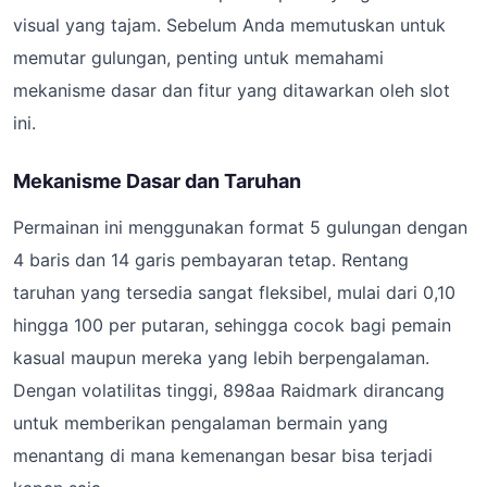
visual yang tajam. Sebelum Anda memutuskan untuk
memutar gulungan, penting untuk memahami
mekanisme dasar dan fitur yang ditawarkan oleh slot
ini.
Mekanisme Dasar dan Taruhan
Permainan ini menggunakan format 5 gulungan dengan
4 baris dan 14 garis pembayaran tetap. Rentang
taruhan yang tersedia sangat fleksibel, mulai dari 0,10
hingga 100 per putaran, sehingga cocok bagi pemain
kasual maupun mereka yang lebih berpengalaman.
Dengan volatilitas tinggi, 898aa Raidmark dirancang
untuk memberikan pengalaman bermain yang
menantang di mana kemenangan besar bisa terjadi