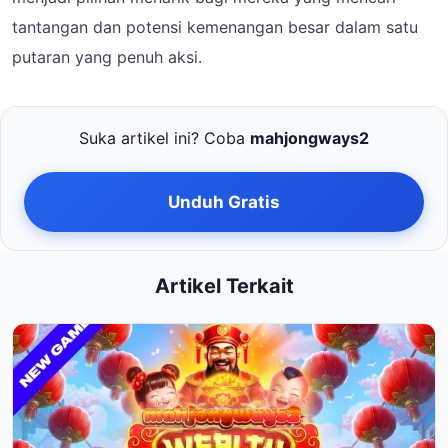
tantangan dan potensi kemenangan besar dalam satu
putaran yang penuh aksi.
Suka artikel ini? Coba
mahjongways2
Unduh Gratis
Artikel Terkait