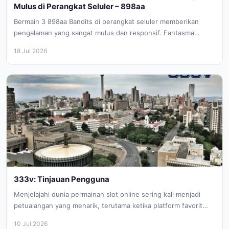
Mulus di Perangkat Seluler – 898aa
Bermain 3 898aa Bandits di perangkat seluler memberikan
pengalaman yang sangat mulus dan responsif. Fantasma
Games telah merancang antarmuka yang...
18 Jul 2026
333v: Tinjauan Pengguna
Menjelajahi dunia permainan slot online sering kali menjadi
petualangan yang menarik, terutama ketika platform favorit
Anda memperkenalkan koleksi baru yang...
10 Jul 2026