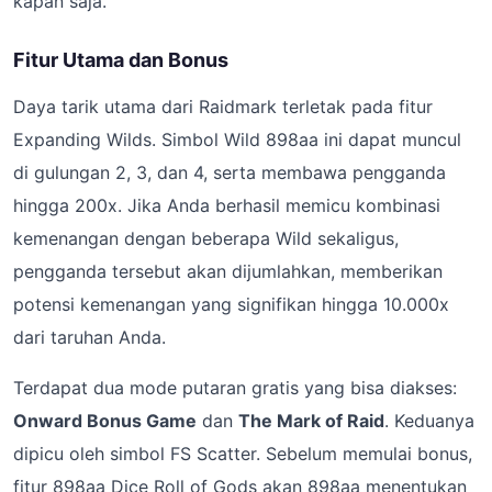
kapan saja.
Fitur Utama dan Bonus
Daya tarik utama dari Raidmark terletak pada fitur
Expanding Wilds. Simbol Wild 898aa ini dapat muncul
di gulungan 2, 3, dan 4, serta membawa pengganda
hingga 200x. Jika Anda berhasil memicu kombinasi
kemenangan dengan beberapa Wild sekaligus,
pengganda tersebut akan dijumlahkan, memberikan
potensi kemenangan yang signifikan hingga 10.000x
dari taruhan Anda.
Terdapat dua mode putaran gratis yang bisa diakses:
Onward Bonus Game
dan
The Mark of Raid
. Keduanya
dipicu oleh simbol FS Scatter. Sebelum memulai bonus,
fitur 898aa Dice Roll of Gods akan 898aa menentukan