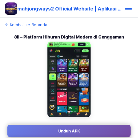
mahjongways2 Official Website | Aplikasi Resmi mahjongways2 Akun 🎯
← Kembali ke Beranda
8II – Platform Hiburan Digital Modern di Genggaman
Unduh APK