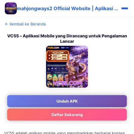
mahjongways2 Official Website | Aplikasi Resmi mahjongways2 Akun 🎯
← Kembali ke Beranda
VC55 – Aplikasi Mobile yang Dirancang untuk Pengalaman
Lancar
Unduh APK
Daftar Sekarang
VC55 adalah aplikasi mobile yang menghadirkan berbagai konten