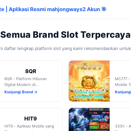
e | Aplikasi Resmi mahjongways2 Akun 🎯
Semua Brand Slot Terpercaya
hi daftar lengkap platform slot yang kami rekomendasikan untu
8QR
8QR - Platform Hiburan
MC777 - 
Digital Modern di
Mobile Te
Genggaman
Kunjungi Brand →
Kunjung
HIT9
HIT9 - Aplikasi Mobile yang
333V - A