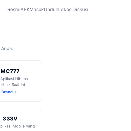
Resmi
APK
Masuk
Unduh
Lokasi
Diskusi
k Anda.
MC777
Aplikasi Hiburan
rbaik Saat Ini
i Brand →
333V
plikasi Mobile yang